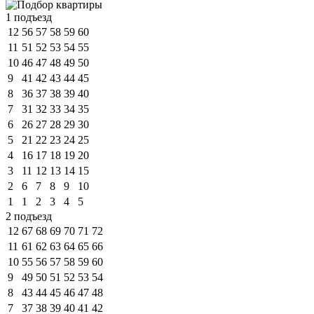
1 подъезд
12
56
57
58
59
60
11
51
52
53
54
55
10
46
47
48
49
50
9
41
42
43
44
45
8
36
37
38
39
40
7
31
32
33
34
35
6
26
27
28
29
30
5
21
22
23
24
25
4
16
17
18
19
20
3
11
12
13
14
15
2
6
7
8
9
10
1
1
2
3
4
5
2 подъезд
12
67
68
69
70
71
72
11
61
62
63
64
65
66
10
55
56
57
58
59
60
9
49
50
51
52
53
54
8
43
44
45
46
47
48
7
37
38
39
40
41
42