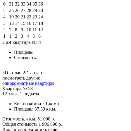
6
31
32
33
34
35
36
5
25
26
27
28
29
30
4
19
20
21
22
23
24
3
13
14
15
16
17
18
2
7
8
9
10
11
12
1
1
2
3
4
5
6
2-аЯ квартира №54
Площадь:
Стоимость:
3D - план
2D - план
посмотреть другие
однокомнатные квартиры
Квартира №
58
12 этаж
,
1 подъезд
Кол-во комнат:
1-комн
Площадь:
37.39 кв.м.
Стоимость, кв.м.:
51 000 р.
Общая стоимость:
1 906 890 р.
Ввод в эксплуатацию:
сдан