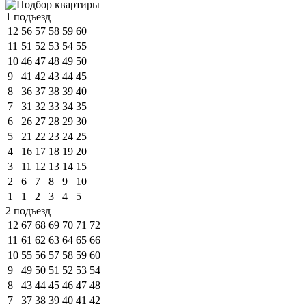
1 подъезд
12
56
57
58
59
60
11
51
52
53
54
55
10
46
47
48
49
50
9
41
42
43
44
45
8
36
37
38
39
40
7
31
32
33
34
35
6
26
27
28
29
30
5
21
22
23
24
25
4
16
17
18
19
20
3
11
12
13
14
15
2
6
7
8
9
10
1
1
2
3
4
5
2 подъезд
12
67
68
69
70
71
72
11
61
62
63
64
65
66
10
55
56
57
58
59
60
9
49
50
51
52
53
54
8
43
44
45
46
47
48
7
37
38
39
40
41
42