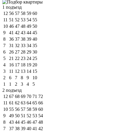
1 подъезд
12
56
57
58
59
60
11
51
52
53
54
55
10
46
47
48
49
50
9
41
42
43
44
45
8
36
37
38
39
40
7
31
32
33
34
35
6
26
27
28
29
30
5
21
22
23
24
25
4
16
17
18
19
20
3
11
12
13
14
15
2
6
7
8
9
10
1
1
2
3
4
5
2 подъезд
12
67
68
69
70
71
72
11
61
62
63
64
65
66
10
55
56
57
58
59
60
9
49
50
51
52
53
54
8
43
44
45
46
47
48
7
37
38
39
40
41
42