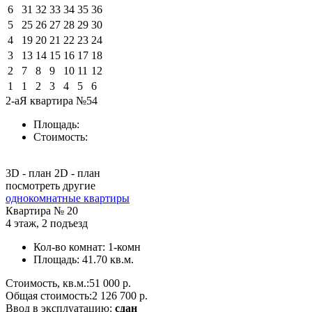
6
31
32
33
34
35
36
5
25
26
27
28
29
30
4
19
20
21
22
23
24
3
13
14
15
16
17
18
2
7
8
9
10
11
12
1
1
2
3
4
5
6
2-аЯ квартира №54
Площадь:
Стоимость:
3D - план
2D - план
посмотреть другие
однокомнатные квартиры
Квартира №
20
4 этаж
,
2 подъезд
Кол-во комнат:
1-комн
Площадь:
41.70 кв.м.
Стоимость, кв.м.:
51 000 р.
Общая стоимость:
2 126 700 р.
Ввод в эксплуатацию:
сдан