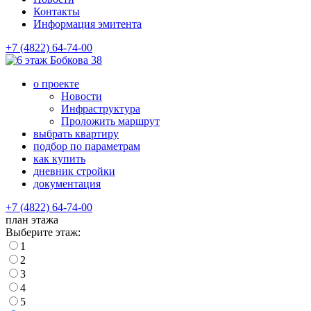
Контакты
Информация эмитента
+7 (4822) 64-74-00
Бобкова 38
о проекте
Новости
Инфраструктура
Проложить маршрут
выбрать квартиру
подбор по параметрам
как купить
дневник стройки
документация
+7 (4822) 64-74-00
план этажа
Выберите этаж:
1
2
3
4
5