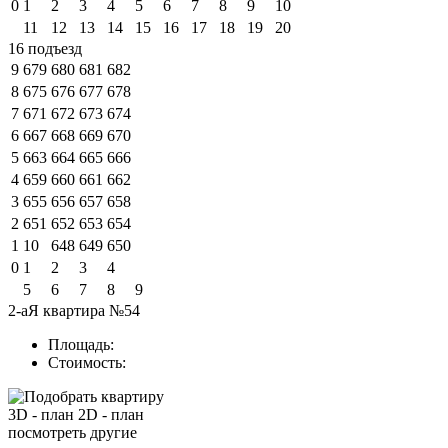
0
1
2
3
4
5
6
7
8
9
10
11
12
13
14
15
16
17
18
19
20
16 подъезд
9
679
680
681
682
8
675
676
677
678
7
671
672
673
674
6
667
668
669
670
5
663
664
665
666
4
659
660
661
662
3
655
656
657
658
2
651
652
653
654
1
10
648
649
650
0
1
2
3
4
5
6
7
8
9
2-аЯ квартира №54
Площадь:
Стоимость:
3D - план
2D - план
посмотреть другие