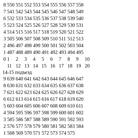
8
550
551
552
553
554
555
556
557
558
7
541
542
543
544
545
546
547
548
549
6
532
533
534
535
536
537
538
539
540
5
523
524
525
526
527
528
529
530
531
4
514
515
516
517
518
519
520
521
522
3
505
506
507
508
509
510
511
512
513
2
496
497
498
499
500
501
502
503
504
1
487
488
489
490
491
492
493
494
495
0
1
2
3
4
5
6
7
8
9
10
11
12
13
14
15
16
17
18
19
20
14-15 подъезд
9
639
640
641
642
643
644
645
646
647
8
630
631
632
633
634
635
636
637
638
7
621
622
623
624
625
626
627
628
629
6
612
613
614
615
616
617
618
619
620
5
603
604
605
606
607
608
609
610
611
4
594
595
596
597
598
599
600
601
602
3
585
586
587
588
589
590
591
592
593
2
576
577
578
579
580
581
582
583
584
1
568
569
570
571
572
573
574
575