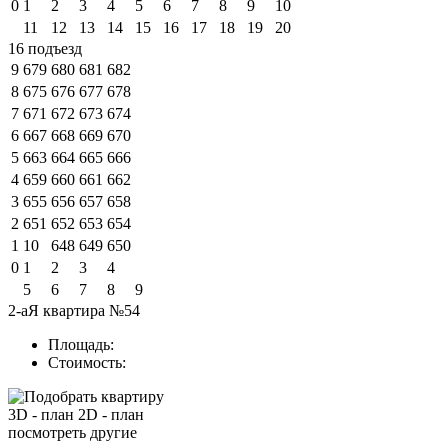
0
1
2
3
4
5
6
7
8
9
10
11
12
13
14
15
16
17
18
19
20
16 подъезд
9
679
680
681
682
8
675
676
677
678
7
671
672
673
674
6
667
668
669
670
5
663
664
665
666
4
659
660
661
662
3
655
656
657
658
2
651
652
653
654
1
10
648
649
650
0
1
2
3
4
5
6
7
8
9
2-аЯ квартира №54
Площадь:
Стоимость:
3D - план
2D - план
посмотреть другие