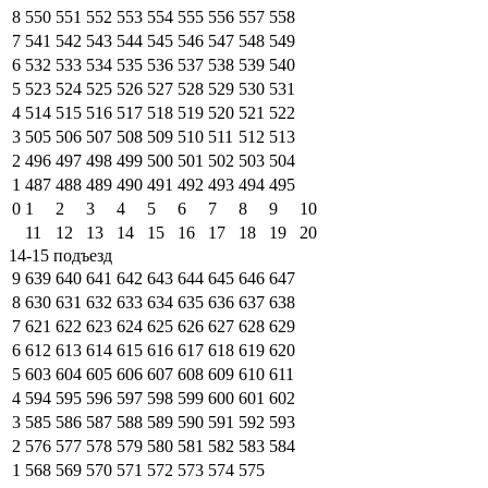
8
550
551
552
553
554
555
556
557
558
7
541
542
543
544
545
546
547
548
549
6
532
533
534
535
536
537
538
539
540
5
523
524
525
526
527
528
529
530
531
4
514
515
516
517
518
519
520
521
522
3
505
506
507
508
509
510
511
512
513
2
496
497
498
499
500
501
502
503
504
1
487
488
489
490
491
492
493
494
495
0
1
2
3
4
5
6
7
8
9
10
11
12
13
14
15
16
17
18
19
20
14-15 подъезд
9
639
640
641
642
643
644
645
646
647
8
630
631
632
633
634
635
636
637
638
7
621
622
623
624
625
626
627
628
629
6
612
613
614
615
616
617
618
619
620
5
603
604
605
606
607
608
609
610
611
4
594
595
596
597
598
599
600
601
602
3
585
586
587
588
589
590
591
592
593
2
576
577
578
579
580
581
582
583
584
1
568
569
570
571
572
573
574
575