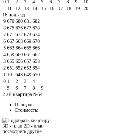
0
1
2
3
4
5
6
7
8
9
10
11
12
13
14
15
16
17
18
19
20
16 подъезд
9
679
680
681
682
8
675
676
677
678
7
671
672
673
674
6
667
668
669
670
5
663
664
665
666
4
659
660
661
662
3
655
656
657
658
2
651
652
653
654
1
10
648
649
650
0
1
2
3
4
5
6
7
8
9
2-аЯ квартира №54
Площадь:
Стоимость:
3D - план
2D - план
посмотреть другие