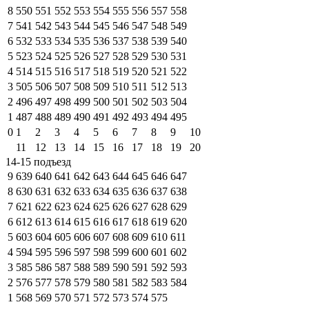
8
550
551
552
553
554
555
556
557
558
7
541
542
543
544
545
546
547
548
549
6
532
533
534
535
536
537
538
539
540
5
523
524
525
526
527
528
529
530
531
4
514
515
516
517
518
519
520
521
522
3
505
506
507
508
509
510
511
512
513
2
496
497
498
499
500
501
502
503
504
1
487
488
489
490
491
492
493
494
495
0
1
2
3
4
5
6
7
8
9
10
11
12
13
14
15
16
17
18
19
20
14-15 подъезд
9
639
640
641
642
643
644
645
646
647
8
630
631
632
633
634
635
636
637
638
7
621
622
623
624
625
626
627
628
629
6
612
613
614
615
616
617
618
619
620
5
603
604
605
606
607
608
609
610
611
4
594
595
596
597
598
599
600
601
602
3
585
586
587
588
589
590
591
592
593
2
576
577
578
579
580
581
582
583
584
1
568
569
570
571
572
573
574
575