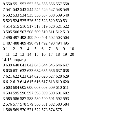
8
550
551
552
553
554
555
556
557
558
7
541
542
543
544
545
546
547
548
549
6
532
533
534
535
536
537
538
539
540
5
523
524
525
526
527
528
529
530
531
4
514
515
516
517
518
519
520
521
522
3
505
506
507
508
509
510
511
512
513
2
496
497
498
499
500
501
502
503
504
1
487
488
489
490
491
492
493
494
495
0
1
2
3
4
5
6
7
8
9
10
11
12
13
14
15
16
17
18
19
20
14-15 подъезд
9
639
640
641
642
643
644
645
646
647
8
630
631
632
633
634
635
636
637
638
7
621
622
623
624
625
626
627
628
629
6
612
613
614
615
616
617
618
619
620
5
603
604
605
606
607
608
609
610
611
4
594
595
596
597
598
599
600
601
602
3
585
586
587
588
589
590
591
592
593
2
576
577
578
579
580
581
582
583
584
1
568
569
570
571
572
573
574
575