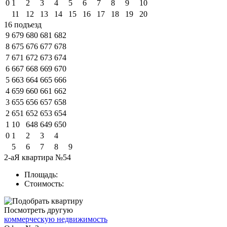
0
1
2
3
4
5
6
7
8
9
10
11
12
13
14
15
16
17
18
19
20
16 подъезд
9
679
680
681
682
8
675
676
677
678
7
671
672
673
674
6
667
668
669
670
5
663
664
665
666
4
659
660
661
662
3
655
656
657
658
2
651
652
653
654
1
10
648
649
650
0
1
2
3
4
5
6
7
8
9
2-аЯ квартира №54
Площадь:
Стоимость:
Посмотреть другую
коммерческую недвижимость