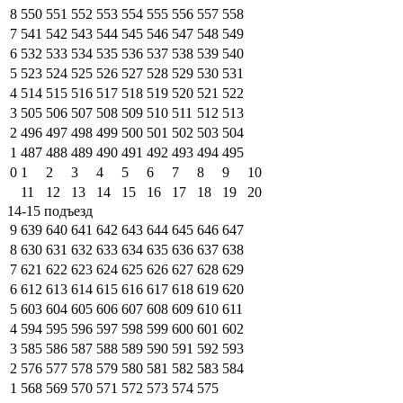
8
550
551
552
553
554
555
556
557
558
7
541
542
543
544
545
546
547
548
549
6
532
533
534
535
536
537
538
539
540
5
523
524
525
526
527
528
529
530
531
4
514
515
516
517
518
519
520
521
522
3
505
506
507
508
509
510
511
512
513
2
496
497
498
499
500
501
502
503
504
1
487
488
489
490
491
492
493
494
495
0
1
2
3
4
5
6
7
8
9
10
11
12
13
14
15
16
17
18
19
20
14-15 подъезд
9
639
640
641
642
643
644
645
646
647
8
630
631
632
633
634
635
636
637
638
7
621
622
623
624
625
626
627
628
629
6
612
613
614
615
616
617
618
619
620
5
603
604
605
606
607
608
609
610
611
4
594
595
596
597
598
599
600
601
602
3
585
586
587
588
589
590
591
592
593
2
576
577
578
579
580
581
582
583
584
1
568
569
570
571
572
573
574
575