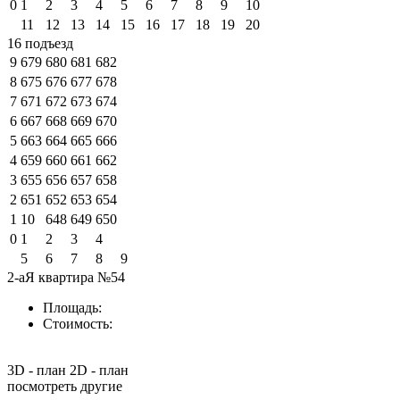
0
1
2
3
4
5
6
7
8
9
10
11
12
13
14
15
16
17
18
19
20
16 подъезд
9
679
680
681
682
8
675
676
677
678
7
671
672
673
674
6
667
668
669
670
5
663
664
665
666
4
659
660
661
662
3
655
656
657
658
2
651
652
653
654
1
10
648
649
650
0
1
2
3
4
5
6
7
8
9
2-аЯ квартира №54
Площадь:
Стоимость:
3D - план
2D - план
посмотреть другие