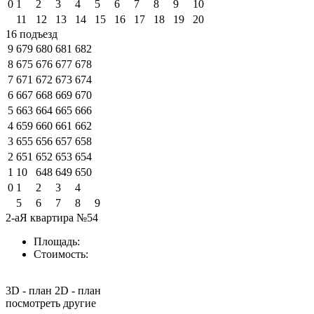
0
1
2
3
4
5
6
7
8
9
10
11
12
13
14
15
16
17
18
19
20
16 подъезд
9
679
680
681
682
8
675
676
677
678
7
671
672
673
674
6
667
668
669
670
5
663
664
665
666
4
659
660
661
662
3
655
656
657
658
2
651
652
653
654
1
10
648
649
650
0
1
2
3
4
5
6
7
8
9
2-аЯ квартира №54
Площадь:
Стоимость:
3D - план
2D - план
посмотреть другие