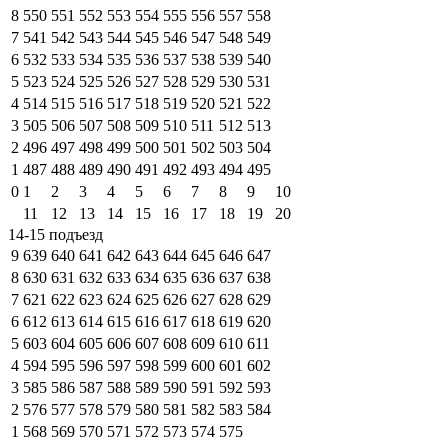
8
550
551
552
553
554
555
556
557
558
7
541
542
543
544
545
546
547
548
549
6
532
533
534
535
536
537
538
539
540
5
523
524
525
526
527
528
529
530
531
4
514
515
516
517
518
519
520
521
522
3
505
506
507
508
509
510
511
512
513
2
496
497
498
499
500
501
502
503
504
1
487
488
489
490
491
492
493
494
495
0
1
2
3
4
5
6
7
8
9
10
11
12
13
14
15
16
17
18
19
20
14-15 подъезд
9
639
640
641
642
643
644
645
646
647
8
630
631
632
633
634
635
636
637
638
7
621
622
623
624
625
626
627
628
629
6
612
613
614
615
616
617
618
619
620
5
603
604
605
606
607
608
609
610
611
4
594
595
596
597
598
599
600
601
602
3
585
586
587
588
589
590
591
592
593
2
576
577
578
579
580
581
582
583
584
1
568
569
570
571
572
573
574
575