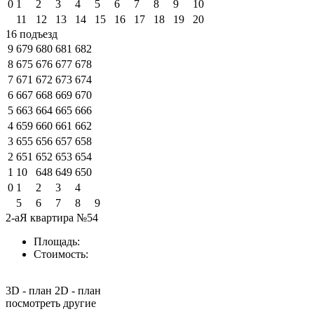
0
1
2
3
4
5
6
7
8
9
10
11
12
13
14
15
16
17
18
19
20
16 подъезд
9
679
680
681
682
8
675
676
677
678
7
671
672
673
674
6
667
668
669
670
5
663
664
665
666
4
659
660
661
662
3
655
656
657
658
2
651
652
653
654
1
10
648
649
650
0
1
2
3
4
5
6
7
8
9
2-аЯ квартира №54
Площадь:
Стоимость:
3D - план
2D - план
посмотреть другие