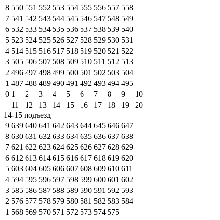
8
550
551
552
553
554
555
556
557
558
7
541
542
543
544
545
546
547
548
549
6
532
533
534
535
536
537
538
539
540
5
523
524
525
526
527
528
529
530
531
4
514
515
516
517
518
519
520
521
522
3
505
506
507
508
509
510
511
512
513
2
496
497
498
499
500
501
502
503
504
1
487
488
489
490
491
492
493
494
495
0
1
2
3
4
5
6
7
8
9
10
11
12
13
14
15
16
17
18
19
20
14-15 подъезд
9
639
640
641
642
643
644
645
646
647
8
630
631
632
633
634
635
636
637
638
7
621
622
623
624
625
626
627
628
629
6
612
613
614
615
616
617
618
619
620
5
603
604
605
606
607
608
609
610
611
4
594
595
596
597
598
599
600
601
602
3
585
586
587
588
589
590
591
592
593
2
576
577
578
579
580
581
582
583
584
1
568
569
570
571
572
573
574
575