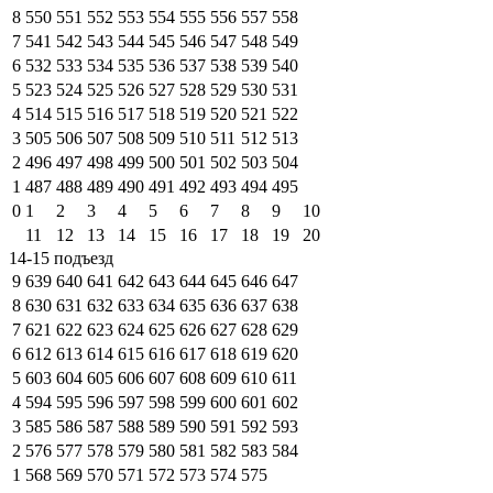
8
550
551
552
553
554
555
556
557
558
7
541
542
543
544
545
546
547
548
549
6
532
533
534
535
536
537
538
539
540
5
523
524
525
526
527
528
529
530
531
4
514
515
516
517
518
519
520
521
522
3
505
506
507
508
509
510
511
512
513
2
496
497
498
499
500
501
502
503
504
1
487
488
489
490
491
492
493
494
495
0
1
2
3
4
5
6
7
8
9
10
11
12
13
14
15
16
17
18
19
20
14-15 подъезд
9
639
640
641
642
643
644
645
646
647
8
630
631
632
633
634
635
636
637
638
7
621
622
623
624
625
626
627
628
629
6
612
613
614
615
616
617
618
619
620
5
603
604
605
606
607
608
609
610
611
4
594
595
596
597
598
599
600
601
602
3
585
586
587
588
589
590
591
592
593
2
576
577
578
579
580
581
582
583
584
1
568
569
570
571
572
573
574
575