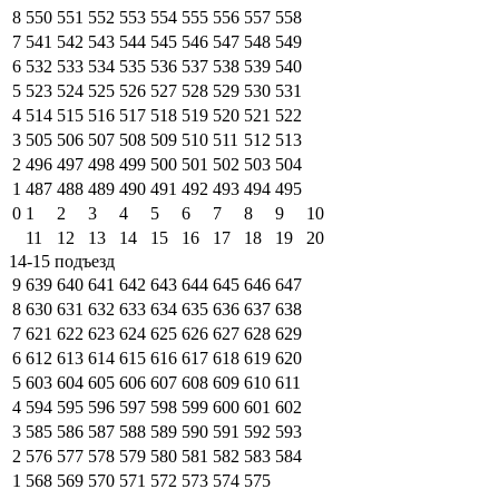
8
550
551
552
553
554
555
556
557
558
7
541
542
543
544
545
546
547
548
549
6
532
533
534
535
536
537
538
539
540
5
523
524
525
526
527
528
529
530
531
4
514
515
516
517
518
519
520
521
522
3
505
506
507
508
509
510
511
512
513
2
496
497
498
499
500
501
502
503
504
1
487
488
489
490
491
492
493
494
495
0
1
2
3
4
5
6
7
8
9
10
11
12
13
14
15
16
17
18
19
20
14-15 подъезд
9
639
640
641
642
643
644
645
646
647
8
630
631
632
633
634
635
636
637
638
7
621
622
623
624
625
626
627
628
629
6
612
613
614
615
616
617
618
619
620
5
603
604
605
606
607
608
609
610
611
4
594
595
596
597
598
599
600
601
602
3
585
586
587
588
589
590
591
592
593
2
576
577
578
579
580
581
582
583
584
1
568
569
570
571
572
573
574
575