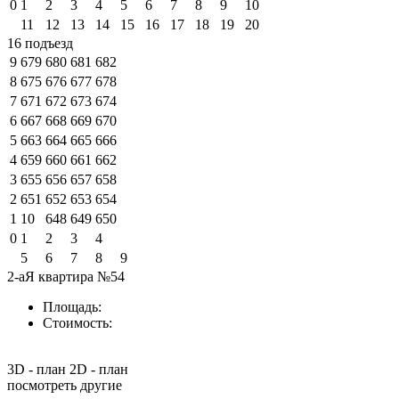
0
1
2
3
4
5
6
7
8
9
10
11
12
13
14
15
16
17
18
19
20
16 подъезд
9
679
680
681
682
8
675
676
677
678
7
671
672
673
674
6
667
668
669
670
5
663
664
665
666
4
659
660
661
662
3
655
656
657
658
2
651
652
653
654
1
10
648
649
650
0
1
2
3
4
5
6
7
8
9
2-аЯ квартира №54
Площадь:
Стоимость:
3D - план
2D - план
посмотреть другие