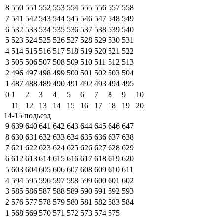
8
550
551
552
553
554
555
556
557
558
7
541
542
543
544
545
546
547
548
549
6
532
533
534
535
536
537
538
539
540
5
523
524
525
526
527
528
529
530
531
4
514
515
516
517
518
519
520
521
522
3
505
506
507
508
509
510
511
512
513
2
496
497
498
499
500
501
502
503
504
1
487
488
489
490
491
492
493
494
495
0
1
2
3
4
5
6
7
8
9
10
11
12
13
14
15
16
17
18
19
20
14-15 подъезд
9
639
640
641
642
643
644
645
646
647
8
630
631
632
633
634
635
636
637
638
7
621
622
623
624
625
626
627
628
629
6
612
613
614
615
616
617
618
619
620
5
603
604
605
606
607
608
609
610
611
4
594
595
596
597
598
599
600
601
602
3
585
586
587
588
589
590
591
592
593
2
576
577
578
579
580
581
582
583
584
1
568
569
570
571
572
573
574
575