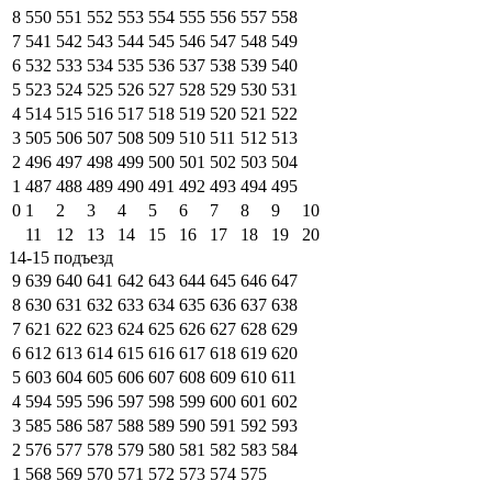
8
550
551
552
553
554
555
556
557
558
7
541
542
543
544
545
546
547
548
549
6
532
533
534
535
536
537
538
539
540
5
523
524
525
526
527
528
529
530
531
4
514
515
516
517
518
519
520
521
522
3
505
506
507
508
509
510
511
512
513
2
496
497
498
499
500
501
502
503
504
1
487
488
489
490
491
492
493
494
495
0
1
2
3
4
5
6
7
8
9
10
11
12
13
14
15
16
17
18
19
20
14-15 подъезд
9
639
640
641
642
643
644
645
646
647
8
630
631
632
633
634
635
636
637
638
7
621
622
623
624
625
626
627
628
629
6
612
613
614
615
616
617
618
619
620
5
603
604
605
606
607
608
609
610
611
4
594
595
596
597
598
599
600
601
602
3
585
586
587
588
589
590
591
592
593
2
576
577
578
579
580
581
582
583
584
1
568
569
570
571
572
573
574
575