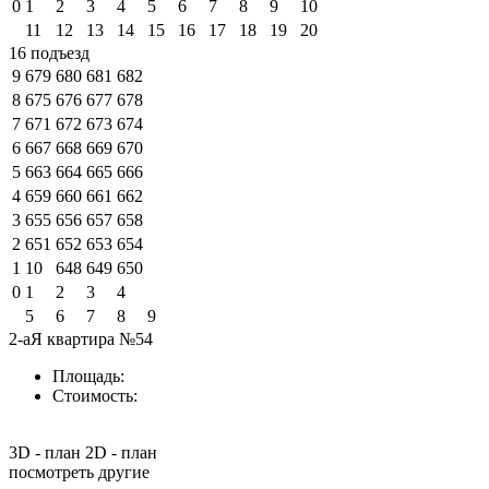
0
1
2
3
4
5
6
7
8
9
10
11
12
13
14
15
16
17
18
19
20
16 подъезд
9
679
680
681
682
8
675
676
677
678
7
671
672
673
674
6
667
668
669
670
5
663
664
665
666
4
659
660
661
662
3
655
656
657
658
2
651
652
653
654
1
10
648
649
650
0
1
2
3
4
5
6
7
8
9
2-аЯ квартира №54
Площадь:
Стоимость:
3D - план
2D - план
посмотреть другие