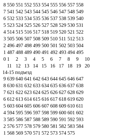
8
550
551
552
553
554
555
556
557
558
7
541
542
543
544
545
546
547
548
549
6
532
533
534
535
536
537
538
539
540
5
523
524
525
526
527
528
529
530
531
4
514
515
516
517
518
519
520
521
522
3
505
506
507
508
509
510
511
512
513
2
496
497
498
499
500
501
502
503
504
1
487
488
489
490
491
492
493
494
495
0
1
2
3
4
5
6
7
8
9
10
11
12
13
14
15
16
17
18
19
20
14-15 подъезд
9
639
640
641
642
643
644
645
646
647
8
630
631
632
633
634
635
636
637
638
7
621
622
623
624
625
626
627
628
629
6
612
613
614
615
616
617
618
619
620
5
603
604
605
606
607
608
609
610
611
4
594
595
596
597
598
599
600
601
602
3
585
586
587
588
589
590
591
592
593
2
576
577
578
579
580
581
582
583
584
1
568
569
570
571
572
573
574
575