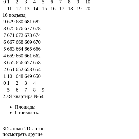
0
1
2
3
4
5
6
7
8
9
10
11
12
13
14
15
16
17
18
19
20
16 подъезд
9
679
680
681
682
8
675
676
677
678
7
671
672
673
674
6
667
668
669
670
5
663
664
665
666
4
659
660
661
662
3
655
656
657
658
2
651
652
653
654
1
10
648
649
650
0
1
2
3
4
5
6
7
8
9
2-аЯ квартира №54
Площадь:
Стоимость:
3D - план
2D - план
посмотреть другие