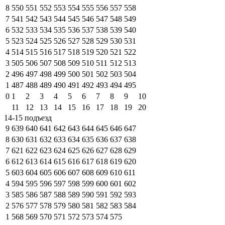
8
550
551
552
553
554
555
556
557
558
7
541
542
543
544
545
546
547
548
549
6
532
533
534
535
536
537
538
539
540
5
523
524
525
526
527
528
529
530
531
4
514
515
516
517
518
519
520
521
522
3
505
506
507
508
509
510
511
512
513
2
496
497
498
499
500
501
502
503
504
1
487
488
489
490
491
492
493
494
495
0
1
2
3
4
5
6
7
8
9
10
11
12
13
14
15
16
17
18
19
20
14-15 подъезд
9
639
640
641
642
643
644
645
646
647
8
630
631
632
633
634
635
636
637
638
7
621
622
623
624
625
626
627
628
629
6
612
613
614
615
616
617
618
619
620
5
603
604
605
606
607
608
609
610
611
4
594
595
596
597
598
599
600
601
602
3
585
586
587
588
589
590
591
592
593
2
576
577
578
579
580
581
582
583
584
1
568
569
570
571
572
573
574
575