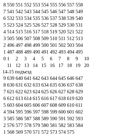
8
550
551
552
553
554
555
556
557
558
7
541
542
543
544
545
546
547
548
549
6
532
533
534
535
536
537
538
539
540
5
523
524
525
526
527
528
529
530
531
4
514
515
516
517
518
519
520
521
522
3
505
506
507
508
509
510
511
512
513
2
496
497
498
499
500
501
502
503
504
1
487
488
489
490
491
492
493
494
495
0
1
2
3
4
5
6
7
8
9
10
11
12
13
14
15
16
17
18
19
20
14-15 подъезд
9
639
640
641
642
643
644
645
646
647
8
630
631
632
633
634
635
636
637
638
7
621
622
623
624
625
626
627
628
629
6
612
613
614
615
616
617
618
619
620
5
603
604
605
606
607
608
609
610
611
4
594
595
596
597
598
599
600
601
602
3
585
586
587
588
589
590
591
592
593
2
576
577
578
579
580
581
582
583
584
1
568
569
570
571
572
573
574
575