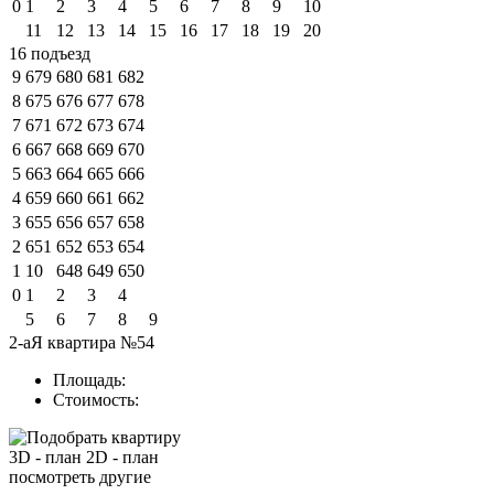
0
1
2
3
4
5
6
7
8
9
10
11
12
13
14
15
16
17
18
19
20
16 подъезд
9
679
680
681
682
8
675
676
677
678
7
671
672
673
674
6
667
668
669
670
5
663
664
665
666
4
659
660
661
662
3
655
656
657
658
2
651
652
653
654
1
10
648
649
650
0
1
2
3
4
5
6
7
8
9
2-аЯ квартира №54
Площадь:
Стоимость:
3D - план
2D - план
посмотреть другие