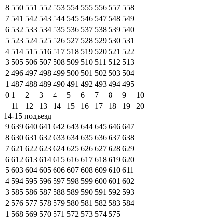
8
550
551
552
553
554
555
556
557
558
7
541
542
543
544
545
546
547
548
549
6
532
533
534
535
536
537
538
539
540
5
523
524
525
526
527
528
529
530
531
4
514
515
516
517
518
519
520
521
522
3
505
506
507
508
509
510
511
512
513
2
496
497
498
499
500
501
502
503
504
1
487
488
489
490
491
492
493
494
495
0
1
2
3
4
5
6
7
8
9
10
11
12
13
14
15
16
17
18
19
20
14-15 подъезд
9
639
640
641
642
643
644
645
646
647
8
630
631
632
633
634
635
636
637
638
7
621
622
623
624
625
626
627
628
629
6
612
613
614
615
616
617
618
619
620
5
603
604
605
606
607
608
609
610
611
4
594
595
596
597
598
599
600
601
602
3
585
586
587
588
589
590
591
592
593
2
576
577
578
579
580
581
582
583
584
1
568
569
570
571
572
573
574
575