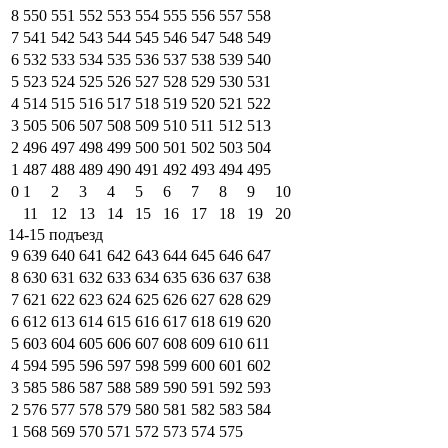
8
550
551
552
553
554
555
556
557
558
7
541
542
543
544
545
546
547
548
549
6
532
533
534
535
536
537
538
539
540
5
523
524
525
526
527
528
529
530
531
4
514
515
516
517
518
519
520
521
522
3
505
506
507
508
509
510
511
512
513
2
496
497
498
499
500
501
502
503
504
1
487
488
489
490
491
492
493
494
495
0
1
2
3
4
5
6
7
8
9
10
11
12
13
14
15
16
17
18
19
20
14-15 подъезд
9
639
640
641
642
643
644
645
646
647
8
630
631
632
633
634
635
636
637
638
7
621
622
623
624
625
626
627
628
629
6
612
613
614
615
616
617
618
619
620
5
603
604
605
606
607
608
609
610
611
4
594
595
596
597
598
599
600
601
602
3
585
586
587
588
589
590
591
592
593
2
576
577
578
579
580
581
582
583
584
1
568
569
570
571
572
573
574
575