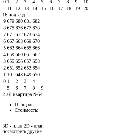
0
1
2
3
4
5
6
7
8
9
10
11
12
13
14
15
16
17
18
19
20
16 подъезд
9
679
680
681
682
8
675
676
677
678
7
671
672
673
674
6
667
668
669
670
5
663
664
665
666
4
659
660
661
662
3
655
656
657
658
2
651
652
653
654
1
10
648
649
650
0
1
2
3
4
5
6
7
8
9
2-аЯ квартира №54
Площадь:
Стоимость:
3D - план
2D - план
посмотреть другие