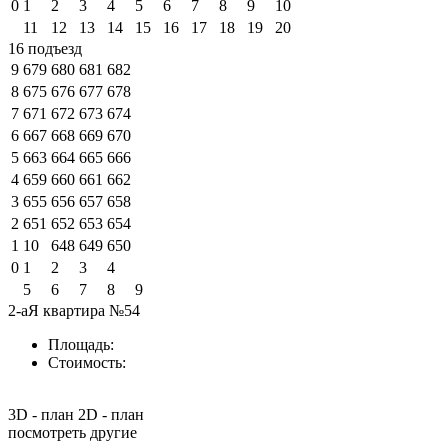
0
1
2
3
4
5
6
7
8
9
10
11
12
13
14
15
16
17
18
19
20
16 подъезд
9
679
680
681
682
8
675
676
677
678
7
671
672
673
674
6
667
668
669
670
5
663
664
665
666
4
659
660
661
662
3
655
656
657
658
2
651
652
653
654
1
10
648
649
650
0
1
2
3
4
5
6
7
8
9
2-аЯ квартира №54
Площадь:
Стоимость:
3D - план
2D - план
посмотреть другие