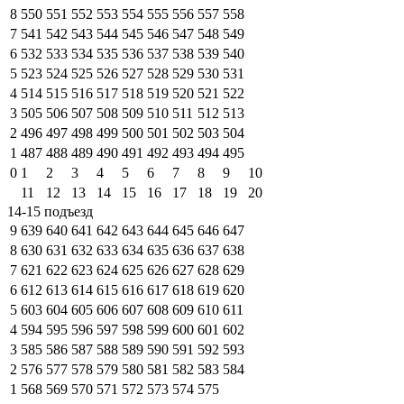
8
550
551
552
553
554
555
556
557
558
7
541
542
543
544
545
546
547
548
549
6
532
533
534
535
536
537
538
539
540
5
523
524
525
526
527
528
529
530
531
4
514
515
516
517
518
519
520
521
522
3
505
506
507
508
509
510
511
512
513
2
496
497
498
499
500
501
502
503
504
1
487
488
489
490
491
492
493
494
495
0
1
2
3
4
5
6
7
8
9
10
11
12
13
14
15
16
17
18
19
20
14-15 подъезд
9
639
640
641
642
643
644
645
646
647
8
630
631
632
633
634
635
636
637
638
7
621
622
623
624
625
626
627
628
629
6
612
613
614
615
616
617
618
619
620
5
603
604
605
606
607
608
609
610
611
4
594
595
596
597
598
599
600
601
602
3
585
586
587
588
589
590
591
592
593
2
576
577
578
579
580
581
582
583
584
1
568
569
570
571
572
573
574
575